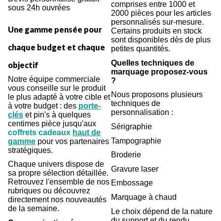
comprises entre 1000 et
sous 24h ouvrées
2000 pièces pour les articles
personnalisés sur-mesure.
Une gamme pensée pour
Certains produits en stock
sont disponibles dès de plus
chaque budget et chaque
petites quantités.
Quelles techniques de
objectif
marquage proposez-vous
Notre équipe commerciale
?
vous conseille sur le produit
Nous proposons plusieurs
le plus adapté à votre cible et
techniques de
à votre budget : des
porte-
personnalisation :
clés
et
pin's
à quelques
centimes pièce jusqu'aux
Sérigraphie
coffrets cadeaux
haut de
Tampographie
gamme
pour vos partenaires
stratégiques.
Broderie
Chaque univers dispose de
Gravure laser
sa propre sélection détaillée.
Retrouvez l'ensemble de nos
Embossage
rubriques ou découvrez
Marquage à chaud
directement nos nouveautés
de la semaine.
Le choix dépend de la nature
du support et du rendu