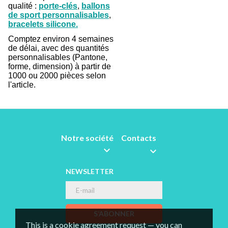
qualité :
porte-clés
,
ballons
de sport personnalisables
,
bracelets silicone
.
Comptez environ 4 semaines
de délai, avec des quantités
personnalisables (Pantone,
forme, dimension) à partir de
1000 ou 2000 pièces selon
l'article.
Notre société
Contacts


NEWSLETTER
S’ABONNER
This is a cookie agreement request — you can