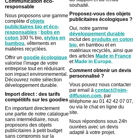
Communication éco-
souhaité.
responsable
Proposez-vous des objets
Nous proposons une gamme
publicitaires écologiques ?
complète d'
objets
publicitaires bio et éco-
Oui, notre gamme
responsables
:
bobs en
développement durable
coton
100 % bio,
stylos en
inclut des
produits en coton
bambou
, vêtements en
bio
, en bambou et en
matières recyclées.
matériaux recyclés, ainsi que
des articles
Made in France
Offrir un
goodie écologique
et
Made in Europe
.
valorise l'image de votre
entreprise tout en réduisant
Comment obtenir un devis
son impact environnemental.
personnalisé ?
Découvrez notre sélection
Vous pouvez nous contacter
développement durable.
par email à
contact@ojm-
Import direct : des tarifs
diffusion.com
, par
compétitifs sur les goodies
téléphone au 01 42 42 07 07,
ou via le chat en ligne du
En important directement
site.
une partie de notre catalogue
sans intermédiaire, nous
Nous répondons sous 24h
proposons des objets
ouvrées avec un devis
publicitaires à petit budget
adapté à votre projet.
sans compromis sur la