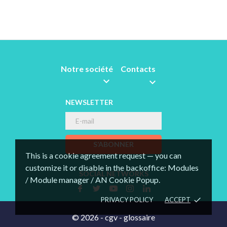
Notre société
Contacts


NEWSLETTER
S’ABONNER
This is a cookie agreement request — you can
customize it or disable in the backoffice: Modules
SOCIAL NETWORKS
/ Module manager / AN Cookie Popup.
PRIVACY POLICY
ACCEPT
done
© 2026 -
cgv
-
glossaire