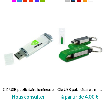
/
royal
moyen
vif
moyen
vert
vert
Clé USB publicitaire lumineuse
Clé USB publicitaire simili...
Nous consulter
à partir de 4,00 €
Prix
Prix