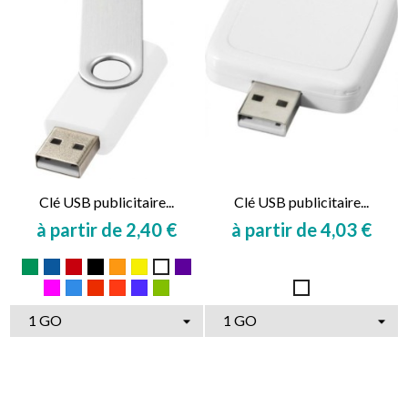
Clé USB publicitaire...
Clé USB publicitaire...
à partir de 2,40 €
à partir de 4,03 €
Prix
Prix
Vert
Bleu
Rouge
Noir
Orange
Jaune
Violet
Blanc
Magenta
Bleu
Rouge
Rouge
Bleu
Citron
Blanc
royal
moyen
vif
moyen
vert