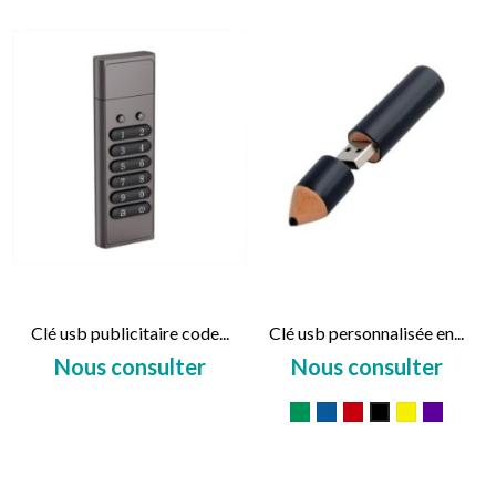
Clé usb publicitaire code...
Clé usb personnalisée en...
Nous consulter
Nous consulter
Prix
Prix
Vert
Bleu
Rouge
Jaune
Violet
Noir