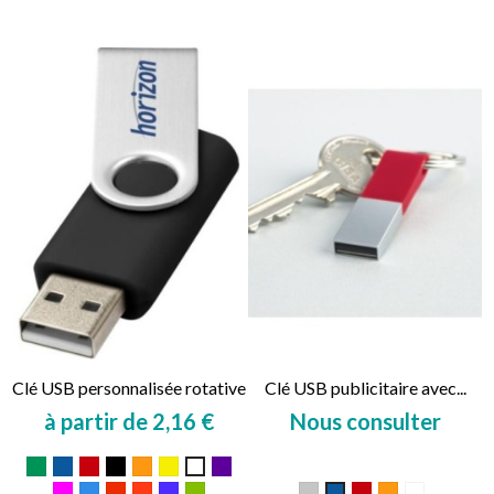
Clé USB personnalisée rotative
Clé USB publicitaire avec...
à partir de 2,16 €
Nous consulter
Prix
Prix
Vert
Bleu
Rouge
Noir
Orange
Jaune
Violet
Blanc
Jaune
Magenta
Bleu
Rouge
Rouge
Bleu
Citron
Gris
Rouge
Orange
Blanc
Bleu