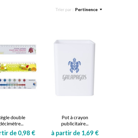
Trier par :
Pertinence
ègle double
Pot à crayon
décimètre...
publicitaire...
rtir de 0,98 €
à partir de 1,69 €