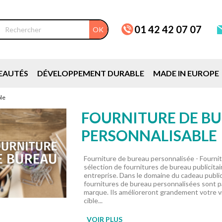
01 42 42 07 07
OK
EAUTÉS
DÉVELOPPEMENT DURABLE
MADE IN EUROPE
le
FOURNITURE DE B
PERSONNALISABLE
Fourniture de bureau personnalisée - Fourni
sélection de fournitures de bureau publicitai
entreprise. Dans le domaine du cadeau publicit
fournitures de bureau personnalisées sont p
marque. Ils amélioreront grandement votre vis
cible...
VOIR PLUS