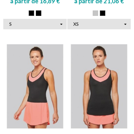
à partir de 16,89 €
à partir de 21,06 €
Prix
Prix
Multicolore
Gris
Noir
Noir