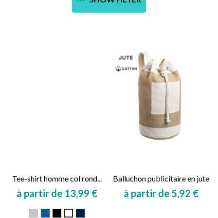
Tee-shirt homme col rond...
Balluchon publicitaire en jute
à partir de 13,99 €
à partir de 5,92 €
Prix
Prix
Gris
Bleu
Noir
Marine
Blanc