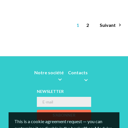
1
2
Suivant

Notre société
Contacts


NEWSLETTER
S’ABONNER
This is a cookie agreement request — you can