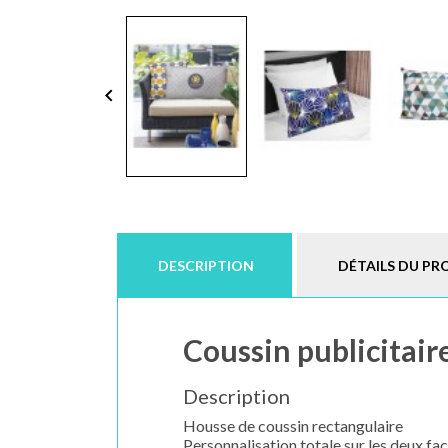
keyboard_arrow_left
DESCRIPTION
DÉTAILS DU PR
Coussin publicitair
Description
Housse de coussin rectangulaire
Personnalisation totale sur les deux fa