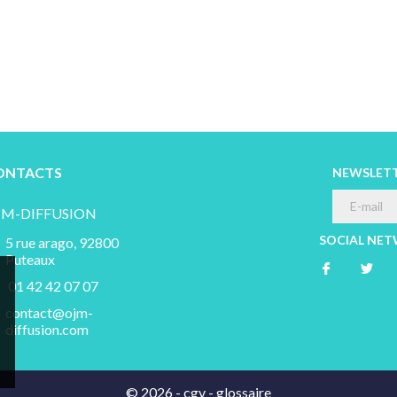
ONTACTS
NEWSLET
JM-DIFFUSION
SOCIAL NE
5 rue arago, 92800
Puteaux
01 42 42 07 07
contact@ojm-
diffusion.com
© 2026 -
cgv
-
glossaire