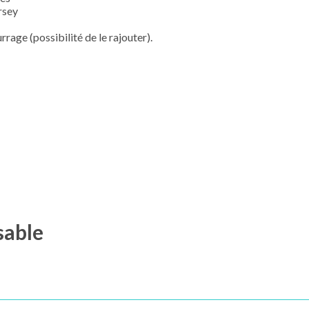
rsey
age (possibilité de le rajouter).
sable