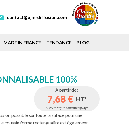
contact@ojm-diffusion.com
MADE IN FRANCE
TENDANCE
BLOG
ONNALISABLE 100%
A partir de :
7,68 €
HT*
*Prix indiqué sans marquage
sion possible sur toute la suface pour une
e. Le coussin forme rectangualire est également