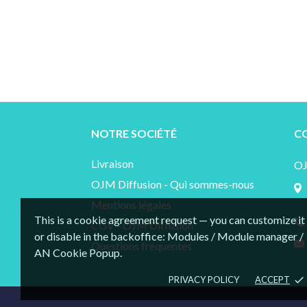
NOTRE SOCIÉTÉ
C
Livraison
O
OJM Diffusion - Qui sommes-nous
Mentions légales
This is a cookie agreement request — you can customize it
CGV - OJM Diffusion
or disable in the backoffice: Modules / Module manager /
Questions fréquentes
AN Cookie Popup.
PRIVACY POLICY
ACCEPT
done