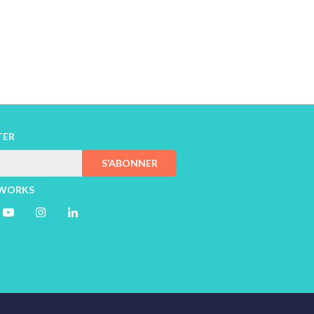
TER
S’ABONNER
TWORKS