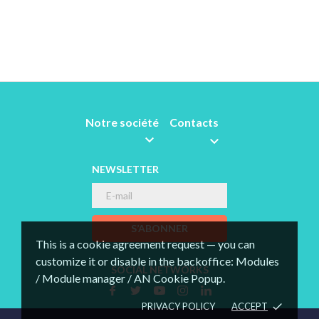
Notre société
Contacts


NEWSLETTER
S’ABONNER
This is a cookie agreement request — you can
customize it or disable in the backoffice: Modules
SOCIAL NETWORKS
/ Module manager / AN Cookie Popup.
PRIVACY POLICY
ACCEPT
done