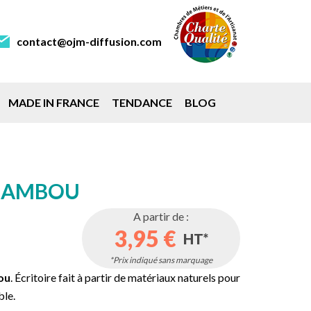
contact@ojm-diffusion.com
MADE IN FRANCE
TENDANCE
BLOG
 BAMBOU
A partir de :
3,95 €
HT*
*Prix indiqué sans marquage
bou
. Écritoire fait à partir de matériaux naturels pour
ble.