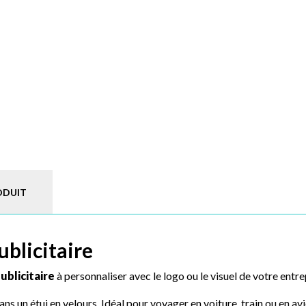
ODUIT
ublicitaire
ublicitaire
à personnaliser avec le logo ou le visuel de votre entre
ans un étui en velours. Idéal pour voyager en voiture, train ou en avio