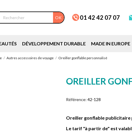
01 42 42 07 07
OK
EAUTÉS
DÉVELOPPEMENT DURABLE
MADE IN EUROPE
ge
Autres accessoires de voyage
Oreiller gonflable personnalisé
OREILLER GON
Référence:
42-128
Oreiller gonflable publicitaire
Le tarif "à partir de" est vala