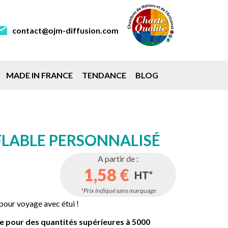
contact@ojm-diffusion.com
MADE IN FRANCE
TENDANCE
BLOG
FLABLE PERSONNALISÉ
A partir de :
1,58 €
HT*
*Prix indiqué sans marquage
pour voyage avec étui !
ble pour des quantités supérieures à 5000