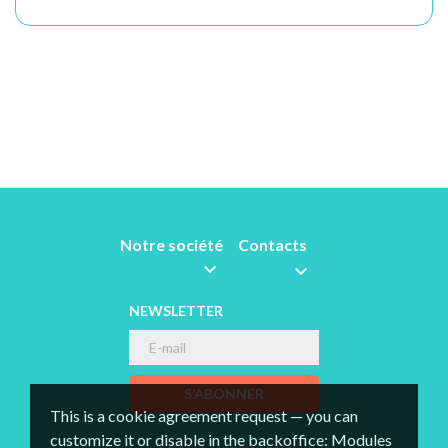
Notre société
Contacts


NEWSLETTER
S’ABONNER
This is a cookie agreement request — you can
customize it or disable in the backoffice: Modules