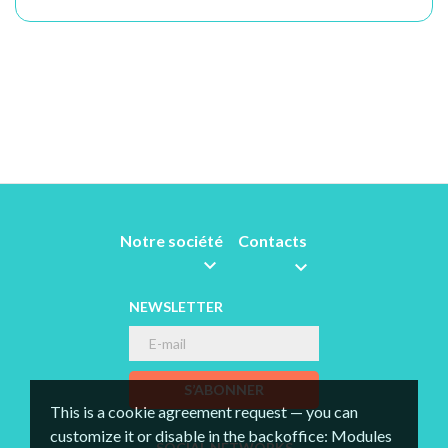
Notre société
Contacts


NEWSLETTER
S’ABONNER
This is a cookie agreement request — you can
customize it or disable in the backoffice: Modules
SOCIAL NETWORKS