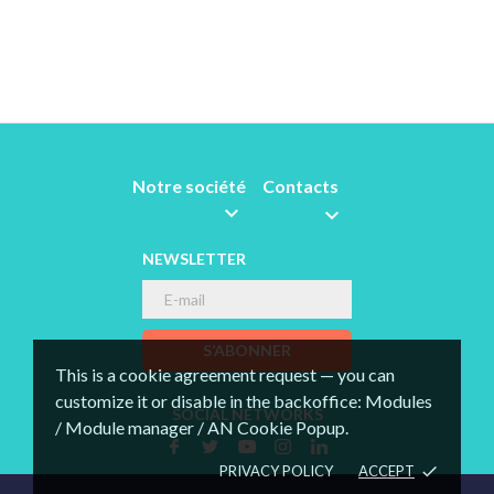
Notre société
Contacts


NEWSLETTER
S’ABONNER
This is a cookie agreement request — you can
customize it or disable in the backoffice: Modules
SOCIAL NETWORKS
/ Module manager / AN Cookie Popup.
PRIVACY POLICY
ACCEPT
done