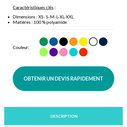
Caractéristiques clés
:
Dimensions : XS-
S-M-L-XL-XXL
Matières : 100 % polyamide
Vert
Bleu
Noir
Orange
Jaune
Marine
Blanc
Couleur:
Vert
Violet
Rose
Bleu
Rouge
Clair
Clair
moyen
OBTENIR UN DEVIS RAPIDEMENT
DESCRIPTION