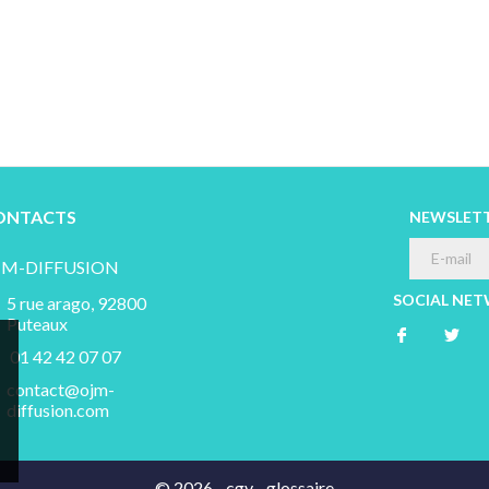
ONTACTS
NEWSLET
JM-DIFFUSION
SOCIAL NE
5 rue arago, 92800
Puteaux
01 42 42 07 07
contact@ojm-
diffusion.com
© 2026 -
cgv
-
glossaire