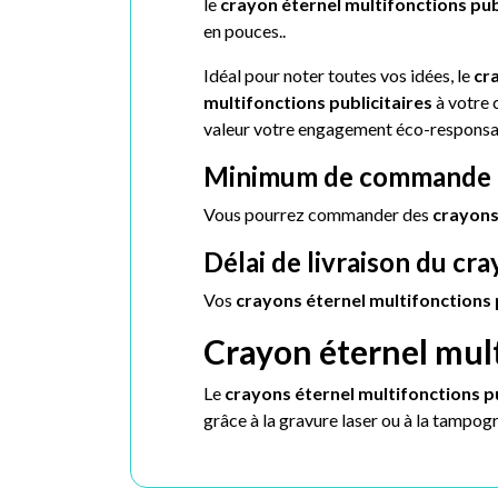
l
e
crayon
éternel multifonctions
pub
en pouces..
Idéal pour noter toutes vos idées, l
e
cr
multifonctions
publicitaires
à votre 
valeur votre engagement éco-responsa
Minimum de commande pou
Vous pourrez commander des
crayon
Délai de livraison du cr
Vos
crayons
éternel multifonctions
Crayon éternel mult
Le
crayons
éternel multifonctions
p
grâce à la gravure laser ou à la tampog