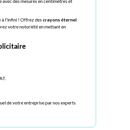
gle avec des mesures en centimètres et
à l'infini ! Offrez des
crayons
éternel
orez votre notoriété en mettant en
icitaire
BAT.
suel de votre entreprise par nos experts