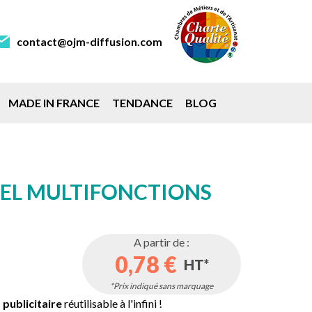
contact@ojm-diffusion.com
MADE IN FRANCE
TENDANCE
BLOG
EL MULTIFONCTIONS
A partir de :
0,78 €
HT*
*Prix indiqué sans marquage
publicitaire
réutilisable à l'infini !