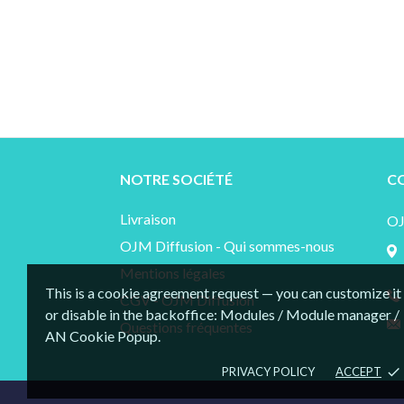
NOTRE SOCIÉTÉ
C
Livraison
O
OJM Diffusion - Qui sommes-nous
Mentions légales
This is a cookie agreement request — you can customize it
CGV - OJM Diffusion
or disable in the backoffice: Modules / Module manager /
Questions fréquentes
AN Cookie Popup.
PRIVACY POLICY
ACCEPT
done