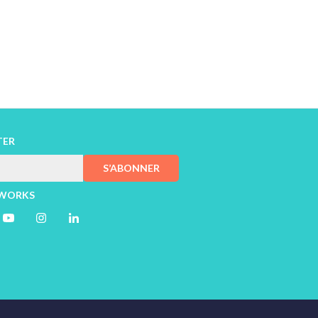
TER
S’ABONNER
TWORKS