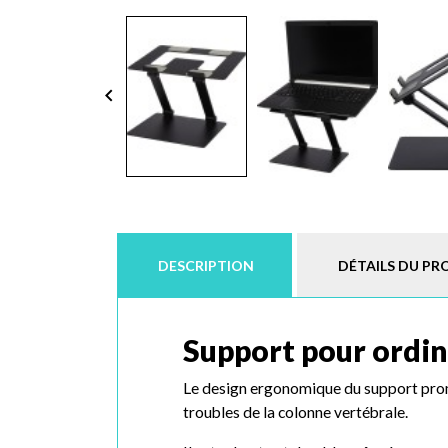
keyboard_arrow_left
DESCRIPTION
DÉTAILS DU PR
Support pour ordin
Le design ergonomique du support promo
troubles de la colonne vertébrale.