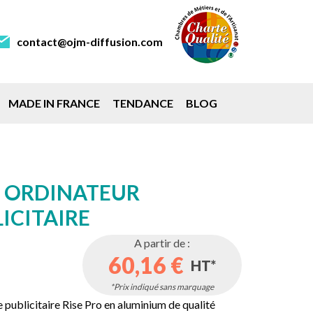
contact@ojm-diffusion.com
MADE IN FRANCE
TENDANCE
BLOG
 ORDINATEUR
ICITAIRE
A partir de :
60,16 €
HT*
*Prix indiqué sans marquage
 publicitaire Rise Pro en aluminium de qualité