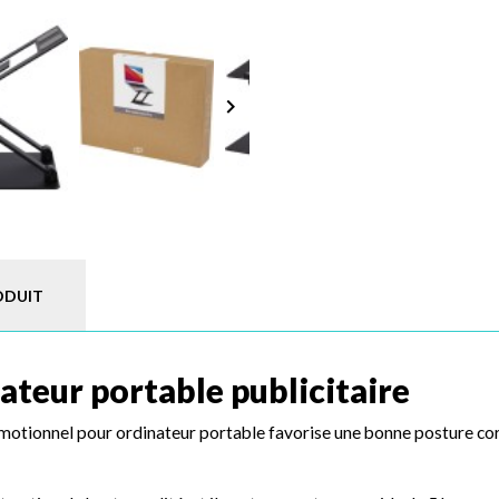
keyboard_arrow_right
ODUIT
ateur portable publicitaire
tionnel pour ordinateur portable favorise une bonne posture corpor