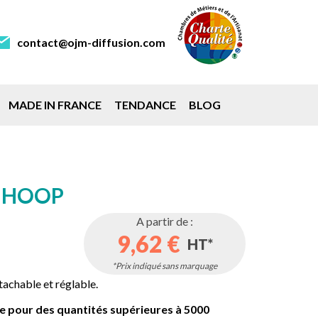
contact@ojm-diffusion.com
MADE IN FRANCE
TENDANCE
BLOG
 HOOP
A partir de :
9,62 €
HT*
*Prix indiqué sans marquage
tachable et réglable.
ble pour des quantités supérieures à 5000