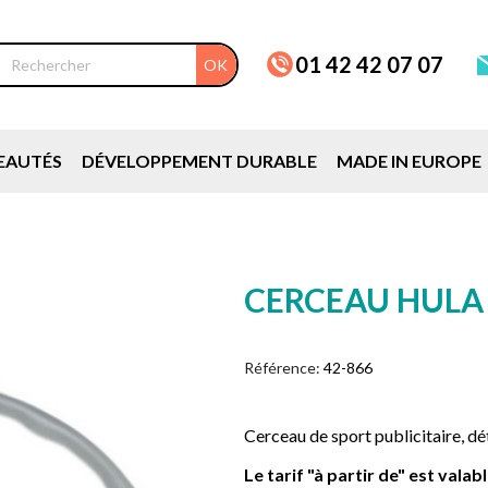
01 42 42 07 07
OK
EAUTÉS
DÉVELOPPEMENT DURABLE
MADE IN EUROPE
CERCEAU HULA
Référence:
42-866
Cerceau de sport publicitaire, dé
Le tarif "à partir de" est vala