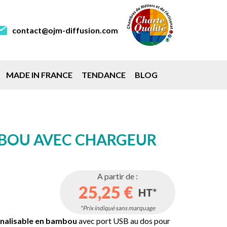
contact@ojm-diffusion.com
MADE IN FRANCE
TENDANCE
BLOG
MBOU AVEC CHARGEUR
A partir de :
25,25 €
HT*
*Prix indiqué sans marquage
onnalisable en bambou
avec port USB au dos pour