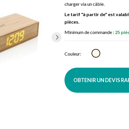
charger via un câble.
Le tarif "à partir de" est vala
pièces.
Minimum de commande :
25 piè
Naturel
Couleur:
OBTENIR UN DEVIS R