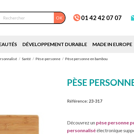
01 42 42 07 07
OK
EAUTÉS
DÉVELOPPEMENT DURABLE
MADE IN EUROPE
rsonnalisé
Santé
Pèse-personne
Pèse personne en bambou
PÈSE PERSONN
Référence:
23-317
Découvrez un
pèse personne pu
personnalisé
électronique suppo