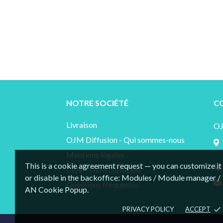
NOTRE SOCIÉTÉ
C
Livraison
O
OJM Diffusion - Qui sommes-nous
Mentions légales
This is a cookie agreement request — you can customize it
CGV - OJM Diffusion
or disable in the backoffice: Modules / Module manager /
Questions fréquentes
AN Cookie Popup.
PRIVACY POLICY
ACCEPT
done