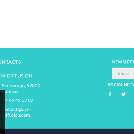
ONTACTS
NEWSLET
JM-DIFFUSION
SOCIAL NE
5 rue arago, 92800
Puteaux
01 42 42 07 07
contact@ojm-
diffusion.com