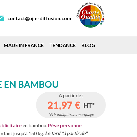
contact@ojm-diffusion.com
MADE IN FRANCE
TENDANCE
BLOG
E EN BAMBOU
A partir de :
21,97 €
HT*
*Prix indiqué sans marquage
blicitaire
en bambou.
Pèse personne
rtant jusqu'à 150 kg.
Le tarif "à partir de"