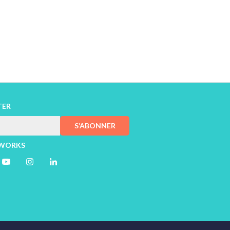
TER
S’ABONNER
TWORKS