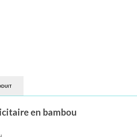
ODUIT
icitaire en bambou
u