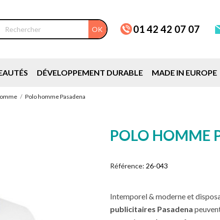
01 42 42 07 07
OK
EAUTÉS
DÉVELOPPEMENT DURABLE
MADE IN EUROPE
 homme
Polo homme Pasadena
POLO HOMME 
Référence:
26-043
Intemporel & moderne et disposa
publicitaires Pasadena
peuvent