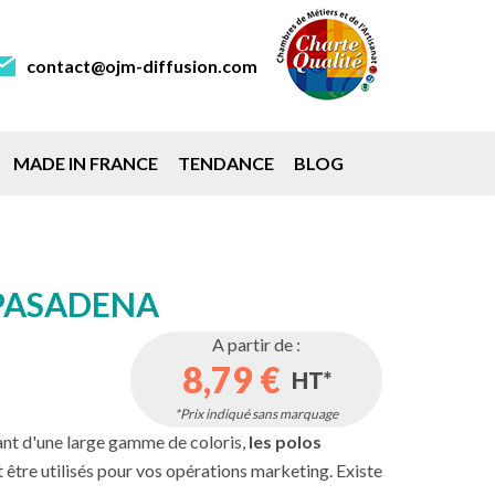
contact@ojm-diffusion.com
MADE IN FRANCE
TENDANCE
BLOG
PASADENA
A partir de :
8,79 €
HT*
*Prix indiqué sans marquage
nt d'une large gamme de coloris,
les polos
 être utilisés pour vos opérations marketing. Existe