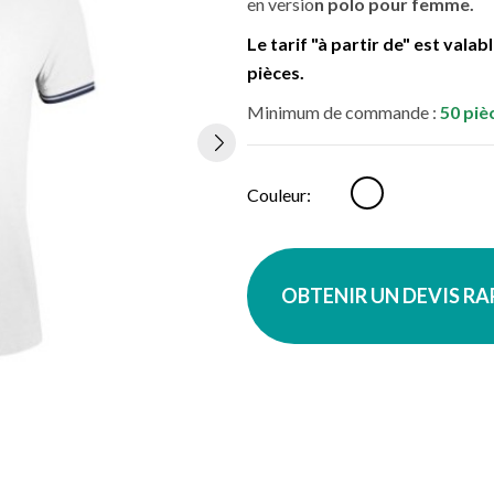
en versio
n
polo pour femme.
Le tarif "à partir de" est vala
pièces.
Minimum de commande :
50 piè
Blanc
Couleur:
OBTENIR UN DEVIS R