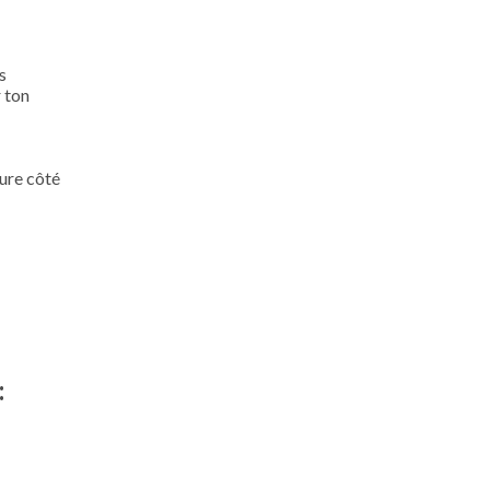
s
 ton
ure côté
: