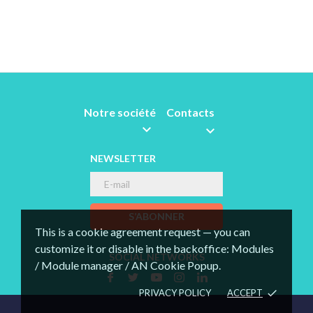
Notre société
Contacts


NEWSLETTER
S’ABONNER
This is a cookie agreement request — you can
customize it or disable in the backoffice: Modules
SOCIAL NETWORKS
/ Module manager / AN Cookie Popup.
PRIVACY POLICY
ACCEPT
done