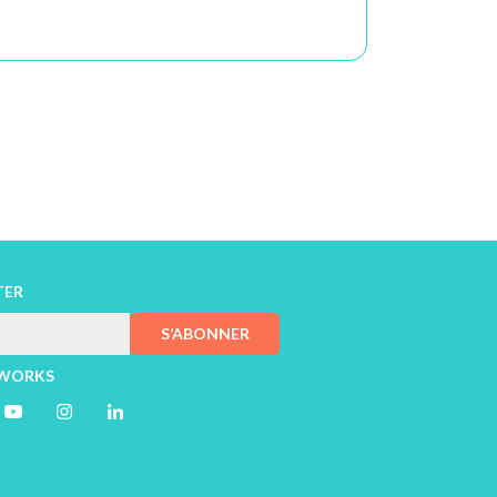
TER
S’ABONNER
TWORKS