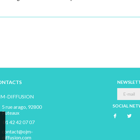
ONTACTS
NEWSLET
JM-DIFFUSION
SOCIAL NE
5 rue arago, 92800
Puteaux
01 42 42 07 07
contact@ojm-
diffusion.com