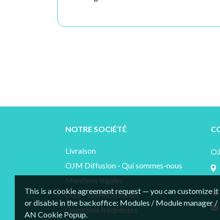
NOTRE SOCIÉTÉ
C
Livraison
O
OJM Diffusion - Qui sommes-nous
Mentions légales
This is a cookie agreement request — you can customize it
CGV - OJM Diffusion
or disable in the backoffice: Modules / Module manager /
Questions fréquentes
AN Cookie Popup.