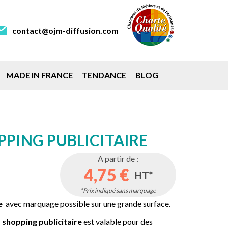
contact@ojm-diffusion.com
MADE IN FRANCE
TENDANCE
BLOG
PPING PUBLICITAIRE
A partir de :
4,75 €
HT*
*Prix indiqué sans marquage
e
avec marquage possible sur une grande surface.
 shopping publicitaire
est valable pour des