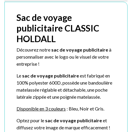
Sac de voyage
publicitaire CLASSIC
HOLDALL
Découvrez notre
s
ac de voyage publicitaire
à
personnaliser avec le logo ou le visuel de votre
entreprise !
Le
s
ac de voyage publicitaire
est f
abriqué en
100% polyester 600D,
possède une bandoulière
matelassée réglable et détachable, une p
oche
latérale zippée et une p
oignée matelassée.
Disponible en 3 couleurs
: Bleu, Noir et Gris.
Optez pour le
s
ac
de voyage publicitaire
et
diffusez votre image de marque efficacement !