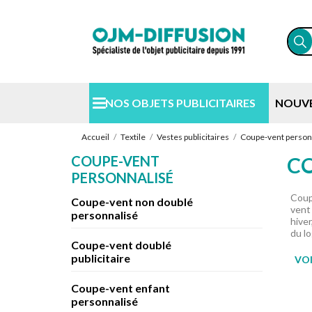
NOS OBJETS PUBLICITAIRES
NOUV
Accueil
Textile
Vestes publicitaires
Coupe-vent person
COUPE-VENT
CO
PERSONNALISÉ
Coup
Coupe-vent non doublé
vent
personnalisé
hive
du lo
Coupe-vent doublé
publicitaire
VOI
Coupe-vent enfant
personnalisé