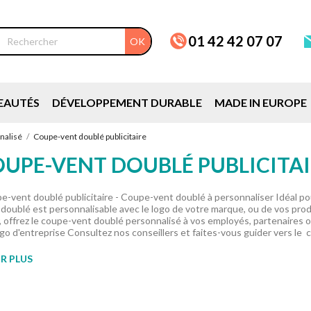
01 42 42 07 07
OK
EAUTÉS
DÉVELOPPEMENT DURABLE
MADE IN EUROPE
nalisé
Coupe-vent doublé publicitaire
UPE-VENT DOUBLÉ PUBLICITA
e-vent doublé publicitaire - Coupe-vent doublé à personnaliser Idéal p
 doublé est personnalisable avec le logo de votre marque, ou de vos produ
r, offrez le coupe-vent doublé personnalisé à vos employés, partenaire
go d'entreprise Consultez nos conseillers et faites-vous guider vers le c
R PLUS