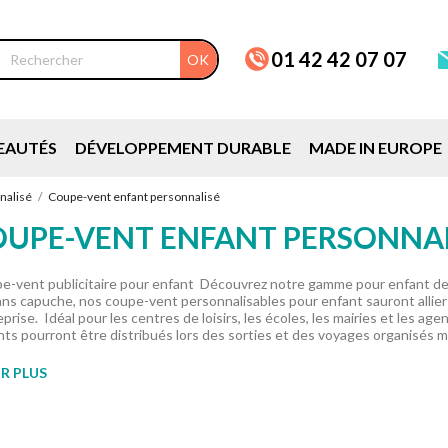
01 42 42 07 07
OK
EAUTÉS
DÉVELOPPEMENT DURABLE
MADE IN EUROPE
nalisé
Coupe-vent enfant personnalisé
UPE-VENT ENFANT PERSONNA
e-vent publicitaire pour enfant Découvrez notre gamme pour enfant de
ans capuche, nos coupe-vent personnalisables pour enfant sauront allier 
prise. Idéal pour les centres de loisirs, les écoles, les mairies et les a
ts pourront être distribués lors des sorties et des voyages organisés ma
R PLUS