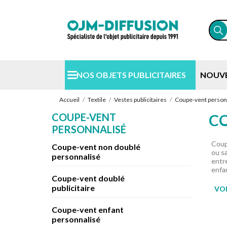
NOS OBJETS PUBLICITAIRES
NOUV
Accueil
Textile
Vestes publicitaires
Coupe-vent person
COUPE-VENT
CO
PERSONNALISÉ
Coup
Coupe-vent non doublé
ou s
personnalisé
entre
enfan
Coupe-vent doublé
publicitaire
VOI
Coupe-vent enfant
personnalisé