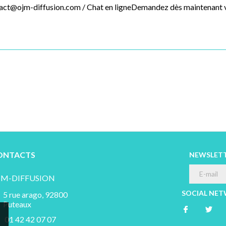
act@ojm-diffusion.com /
Chat en ligneDemandez dès maintenant vo
ONTACTS
NEWSLET
JM-DIFFUSION
SOCIAL NE
5 rue arago, 92800
Puteaux
01 42 42 07 07