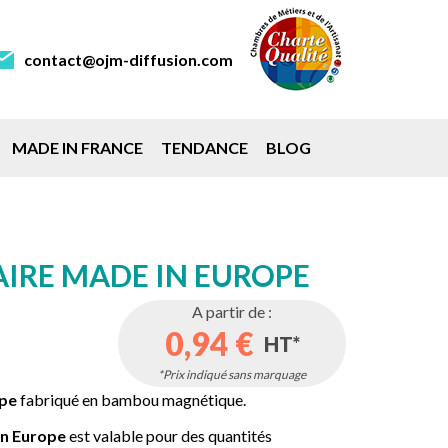
contact@ojm-diffusion.com
MADE IN FRANCE
TENDANCE
BLOG
TAIRE MADE IN EUROPE
A partir de :
0,94 €
HT*
*Prix indiqué sans marquage
ope
fabriqué en bambou magnétique.
in Europe
est valable pour des quantités