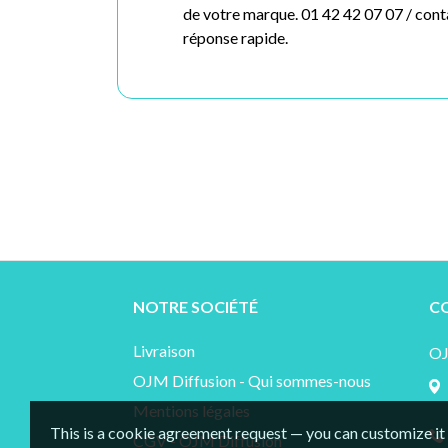
de votre marque. 01 42 42 07 07 /
cont
réponse rapide.
NOTRE SOCIÉTÉ
C
Livraison
O
OJM Diffusion - Qui sommes-nous
Mentions légales
This is a cookie agreement request — you can customize it
CGV - OJM Diffusion