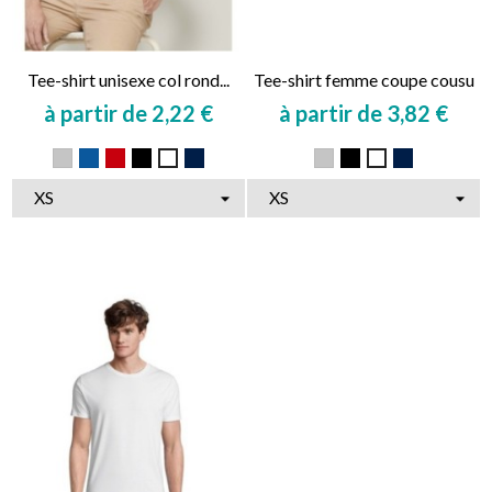
Tee-shirt unisexe col rond...
Tee-shirt femme coupe cousu
à partir de 2,22 €
à partir de 3,82 €
Prix
Prix
Gris
Bleu
Rouge
Noir
Marine
Gris
Noir
Marine
Blanc
Blanc