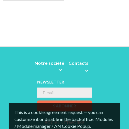
aqua
Notre société
Contacts


NEWSLETTER
S’ABONNER
This is a cookie agreement request — you can
customize it or disable in the backoffice: Modules
SOCIAL NETWORKS
/ Module manager / AN Cookie Popup.