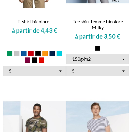
T-shirt bicolore...
Tee shirt femme bicolore
Milky
à partir de 4,43 €
à partir de 3,50 €
Prix
Prix
Multicolore
Vert
Gris
Bleu
Rouge
Orange
Marine
Bleu
Noir
Clair
Bordeaux
Bleu
Rouge
/
/
gris
noir