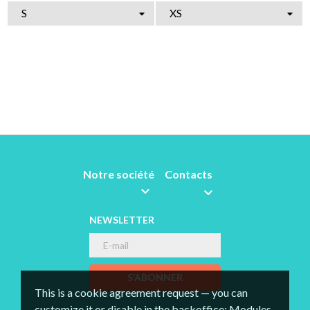
Notre société
Contacts


NEWSLETTER
S’ABONNER
This is a cookie agreement request — you can
customize it or disable in the backoffice: Modules